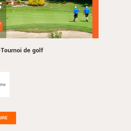
ournoi de golf
nthe
RIRE