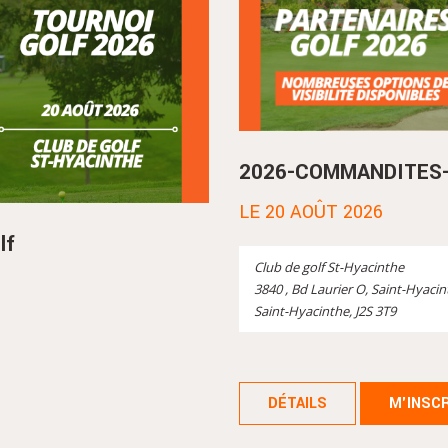
2026-COMMANDITES-T
LE 20 AOÛT 2026
lf
Club de golf St-Hyacinthe
3840 , Bd Laurier O, Saint-Hyaci
Saint-Hyacinthe, J2S 3T9
DÉTAILS
M'INSC