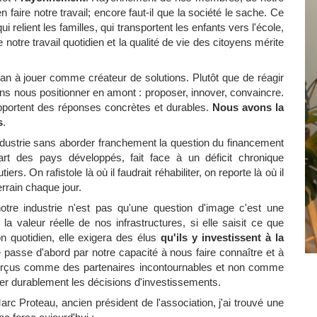
en faire notre travail; encore faut-il que la société le sache. Ce
 relient les familles, qui transportent les enfants vers l'école,
 notre travail quotidien et la qualité de vie des citoyens mérite
an à jouer comme créateur de solutions. Plutôt que de réagir
s nous positionner en amont : proposer, innover, convaincre.
apportent des réponses concrètes et durables.
Nous avons la
s
.
 industrie sans aborder franchement la question du financement
rt des pays développés, fait face à un déficit chronique
rs. On rafistole là où il faudrait réhabiliter, on reporte là où il
terrain chaque jour.
tre industrie n'est pas qu'une question d'image c'est une
la valeur réelle de nos infrastructures, si elle saisit ce que
 quotidien, elle exigera des élus
qu'ils y investissent à la
 passe d'abord par notre capacité à nous faire connaître et à
 perçus comme des partenaires incontournables et non comme
er durablement les décisions d'investissements.
rc Proteau, ancien président de l'association, j'ai trouvé une