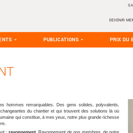
SA
DEVENIR ME
ENTS
PUBLICATIONS
PRIX DU 
NT
des hommes remarquables. Des gens solides, polyvalents,
 changeantes du chantier et qui trouvent des solutions là où
 humaine qui constitue, à mes yeux, notre plus grande richesse
re.
mot :
rayonnement
. Rayonnement de nos membres, de notre