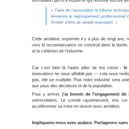
formulation qui m'a inspiré et qui résonne encore ave
« Faire de l'association la tribune techniq
devienne le regroupement professionnel 
Arrêter d'être de simple exécutant. »
Cette ambition, exprimée il y a plus de vingt ans, r
vers la reconnaissance se construit dans la durée,
et la cohésion de l'industrie.
Car c'est bien là l'autre pilier de ma vision :
le
innovations ne nous affaiblit pas — cela nous ren
pas, elle se multiplie. Plus notre industrie sera un
aux yeux des décideurs et de la population.
Pour y arriver,
j'ai besoin de l'engagement de
universitaires. Le comité rayonnement, mis sur
accélérerons sa mise en œuvre avec ambition.
Impliquons-nous avec audace. Partageons sans