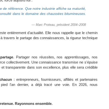
c force aujourd'hui :
ue de référence. Que notre industrie affiche sa maturité,
consulté dans le domaine des chaussées bitumineuses.
— Marc Proteau, président 2004–2008
este entièrement d'actualité. Elle nous rappelle que le chemin
 à travers le partage des connaissances, la rigueur technique
 partage
. Partager nos réussites, nos apprentissages, nos
force collectivement. Une connaissance transmise ne s'épuise
ie et transparente dans son excellence, plus elle sera crédible
 chacun
: entrepreneurs, fournisseurs, affiliés et partenaires
 pied l'an dernier, a déjà tracé une voie. En 2026, nous
 retenue. Rayonnons ensemble.