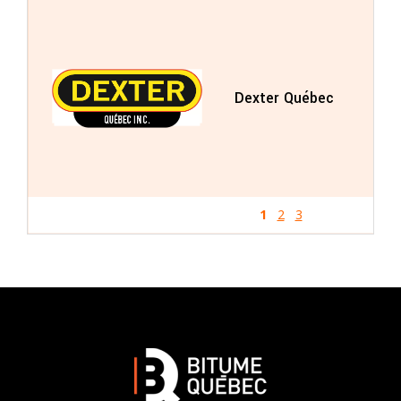
Dexter Québec
1
2
3