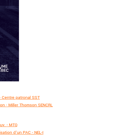
- Centre patronal SST
tion - Miller Thomson SENCRL
ouv. - MTQ
isation d'un PAC - NEL-I